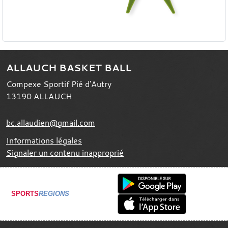
ALLAUCH BASKET BALL
Compexe Sportif Pié d'Autry
13190
ALLAUCH
bc.allaudien@gmail.com
Informations légales
Signaler un contenu inapproprié
SPORTS
REGIONS